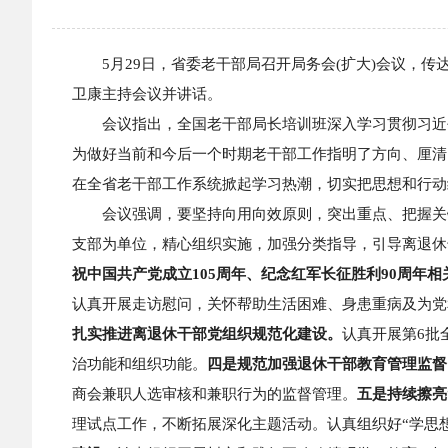
5月29日，省委老干部局召开局务会(扩大)会议
卫康主持会议并讲话。
会议指出，全国老干部局长培训班深入学习贯彻习近
为做好当前和今后一个时期老干部工作指明了方向、厘清
在全省老干部工作系统掀起学习热潮，切实把思想和行动
会议强调，要坚持向用向效原则，突出重点、把握关
支部为单位，精心组织实施，加强分类指导，引导离退休
祝中国共产党成立105周年、纪念红军长征胜利90周年相
认真开展走访慰问，关怀帮助生活困难、身患重病及为党
扎实推进离退休干部党组织规范化建设。
认真开展第6批
治功能和组织功能。
四是规范加强退休干部教育管理监督
商会兼职人选审核和兼职行为的监督管理。
五是持续擦亮
理试点工作，不断拓展深化主题活动。认真组织好“学思想