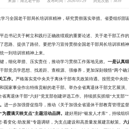
来源：湖北老干部
发布时间：2026-05-29
浏览次数：3839
，传达学习全国老干部局长培训班精神，研究贯彻落实举措。省委组织
平总书记关于树立和践行正确政绩观的重要论述、关于老干部工作
了思路、提供了路径。要把学习宣传贯彻全国老干部局长培训班精
统一到培训班精神上来。
键，细化举措、压实责任，推动学习贯彻工作落地见效。
一是认真
干部党员学思想、找差距、查根源、强修养，更加深刻领悟“两个确立
关工作。
严格落实党中央关于离休干部有关政策待遇。按照党中央统
和国家事业作出特殊贡献的老干部。举办全省离退休干部文艺展演
全省离退休干部“六好”党支部创建评选工作。持续抓实抓细“大支部”
。
进一步加强督促指导，推动《关于加强全省退休干部教育管理监
“为霞满天映支点”主题活动品牌。
建好用好“银发人才库”，持续组
·看变化·助发展”专题调研，为支点建设和高质量发展建言献策。
六