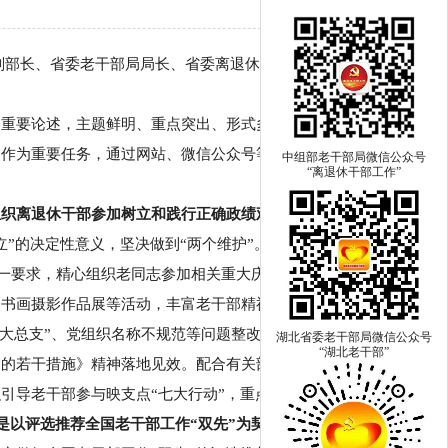
部副部长、省委老干部局局长、省委离退休干部工委书记肖
的重要论述，主题鲜明、重点突出、形式多样、内容丰富，
神作为重要任务，通过网站、微信公众号等平台加强宣传，
中组部老干部局微信公众号
“离退休干部工作”
组织离退休干部参加树立和践行正确政绩观学习教育。
以党
”的决定性意义，坚决做到“两个维护”。
二是认真做好庆
一要求，精心组织老同志参加相关重大庆祝和纪念活动，
、书画摄影作品展等活动，丰富老干部精神文化生活。
三是
“大总支”、党组织名称不规范等问题整改，增强党组织政
湖北省委老干部局微信公众号
“湖北老干部”
督的若干措施》精神落地见效。配合有关部门严格行业协会
织引导老干部参与映支点“七大行动”，重点推进助力基层治
是以评选推荐全国老干部工作“双先”为契机强化部门自身