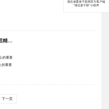
湖北省委老干部局官方客户端
“湖北老干部”小程序
省委常委会召开会议 深入学习贯彻习近平总书记在庆祝中国共产党成立105周年大会上的重要讲话精神 关志...
上的重要
上的重要
下一页