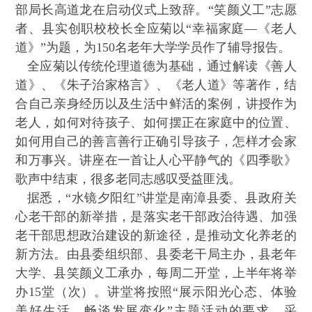
部局长高道龙在启动仪式上致辞。“笑颜义工”志愿
者、县实创职校校长全应菊以“幸福家庭—《老人
道》”为题，为150名老年大学学员作了辅导报告。
全应菊以传统伦理道德为基础，通过解读《善人
道》、《朱子治家格言》、《老人道》等著作，结
合自己亲身经历以及生活中鲜活的案例，讲授作为
老人，如何对待孩子、如何摆正在家庭中的位置、
如何用自己的善言善行正确引导孩子，怎样才会家
和万事兴。讲座在一首让人心平静气的《四季歌》
歌声中结束，很多老同志感叹受益匪浅。
据悉，“水镜夕阳红”讲堂是南漳县委、县政府关
心老干部的新举措，是落实老干部政治待遇、加强
老干部思想政治建设的新途径，是推动文化养老的
新方法。由县委组织部、县委老干局主办，县老年
大学、县笑颜义工承办，每周二开堂，上半年将举
办15堂（次）。讲堂将按照“展示阳光心态、体验
美好生活、畅谈发展变化”主题活动的要求，采