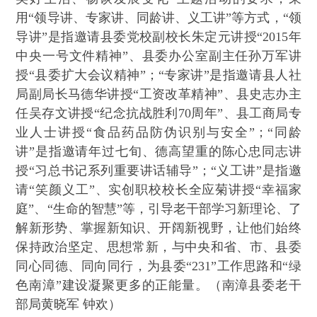
用“领导讲、专家讲、同龄讲、义工讲”等方式，“领
导讲”是指邀请县委党校副校长朱定元讲授“2015年
中央一号文件精神”、县委办公室副主任孙万军讲
授“县委扩大会议精神”；“专家讲”是指邀请县人社
局副局长马德华讲授“工资改革精神”、县史志办主
任吴存文讲授“纪念抗战胜利70周年”、县工商局专
业人士讲授“食品药品防伪识别与安全”；“同龄
讲”是指邀请年过七旬、德高望重的陈心忠同志讲
授“习总书记系列重要讲话辅导”；“义工讲”是指邀
请“笑颜义工”、实创职校校长全应菊讲授“幸福家
庭”、“生命的智慧”等，引导老干部学习新理论、了
解新形势、掌握新知识、开阔新视野，让他们始终
保持政治坚定、思想常新，与中央和省、市、县委
同心同德、同向同行，为县委“231”工作思路和“绿
色南漳”建设凝聚更多的正能量。（南漳县委老干
部局黄晓军 钟欢）