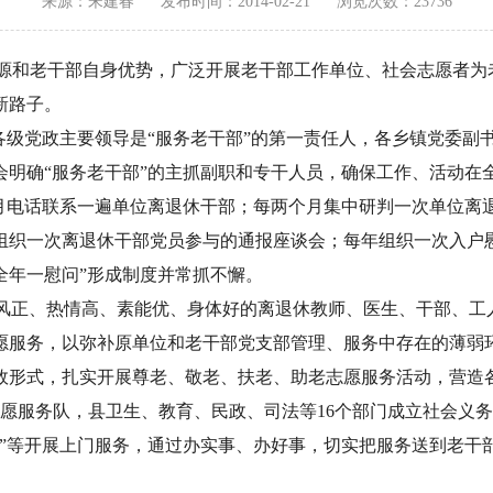
来源：宋建春
发布时间：2014-02-21
浏览次数：23736
源和老干部自身优势，广泛开展老干部工作单位、社会志愿者为
新路子。
各级党政主要领导是“服务老干部”的第一责任人，各乡镇党委副
明确“服务老干部”的主抓副职和专干人员，确保工作、活动在全
每月电话联系一遍单位离退休干部；每两个月集中研判一次单位离
织一次离退休干部党员参与的通报座谈会；每年组织一次入户慰
全年一慰问”形成制度并常抓不懈。
作风正、热情高、素能优、身体好的离退休教师、医生、干部、工
愿服务，以弥补原单位和老干部党支部管理、服务中存在的薄弱
效形式，扎实开展尊老、敬老、扶老、助老志愿服务活动，营造
老志愿服务队，县卫生、教育、民政、司法等16个部门成立社会
为”等开展上门服务，通过办实事、办好事，切实把服务送到老干