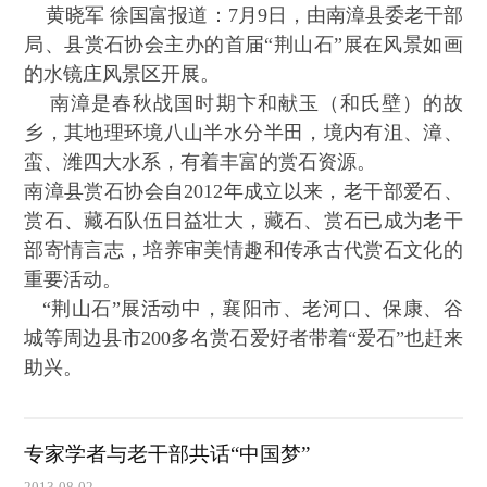
黄晓军 徐国富报道：7月9日，由南漳县委老干部
局、县赏石协会主办的首届“荆山石”展在风景如画
的水镜庄风景区开展。
南漳是春秋战国时期卞和献玉（和氏壁）的故
乡，其地理环境八山半水分半田，境内有沮、漳、
蛮、潍四大水系，有着丰富的赏石资源。
南漳县赏石协会自2012年成立以来，老干部爱石、
赏石、藏石队伍日益壮大，藏石、赏石已成为老干
部寄情言志，培养审美情趣和传承古代赏石文化的
重要活动。
“荆山石”展活动中，襄阳市、老河口、保康、谷
城等周边县市200多名赏石爱好者带着“爱石”也赶来
助兴。
专家学者与老干部共话“中国梦”
2013-08-02