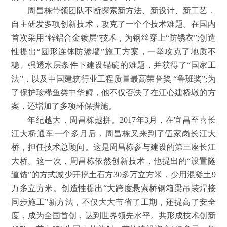
周昌栋带领团队不断探索新方法、新设计、新工艺，
自主研发多项创新技术，攻克了一个个技术难题。在国内
首次采用“锌铝合金镀层”技术，为钢丝穿上“防锈衣”;创造
性提出“圆形连体防渗墙”施工方案，一举攻克了地质不
稳、强透水层条件下建设锚碇的难题，并获得了“国家工
法”，以及中国建筑行业工程质量最高荣誉奖 “鲁班奖”;为
了保护珍稀鱼类中华鲟，他不仅否决了在江心建桥墩的方
案，还增加了多项环保措施。
年纪越大，周昌栋越拼。2017年3月，在宜昌至喜长
江大桥通车一个多月后，周昌栋又来到了伍家岗长江大
桥，担任技术总顾问。这是周昌栋参与建设的第三座长江
大桥。这一次，周昌栋依然创新技术，他提出的“设置隧
道锚”的方式减少开挖土石方30多万立方米，少用混凝土9
万多立方米。创造性提出“大跨度悬索桥钢箱梁吊装焊接
同步施工”新方法，不仅大大节省了工期，还提高了安全
度，成为全国首创，达到世界领先水平。共形成技术创新