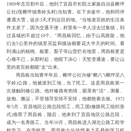
1969年念完初中后，他到了宜昌市长阳土家族自治县榔坪
公社(现榔坪镇青岭头村)当知青。在下乡途中，他和同伴
遭遇大雪，徒步3天才到达目的地。“当地老百姓的生活条
件太差了，因为交通不便，村里有一半人没去过集镇，到
过县城的不超过10个。”周昌栋回忆，由于山高路陡，他
们去5公里外的镇里买盐和煤油都要花大半天的时间。看
到满山的核桃、板栗、梨子等山货烂在地里，周昌栋更是
心痛不已，从那时起，他暗下决心：天堑变通途，要让山
里的老百姓都能“走”出来。
周昌栋当知青半年后，榔坪公社兴修“榔八”(榔坪至八
字岭)公路，他被派到工地，当了民工。这是周昌栋第一
次接触到修公路。他对修路有热情，眼里有“活”，测量、
放炮、搬运，不管领导安排不安排，他都抢着去做。1972
年5月，宜昌地区公路总段招工，民工团(修路民工组织形
式)推荐了周昌栋，随后，他来到了宜昌地区公路总段，
成为一名养路工。当年10月，周昌栋进入湖北公路工程学
校学习。在学校里，周昌栋十分珍惜来之不易的学习机