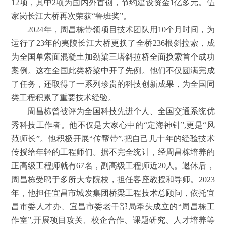
12项，其中2项为国内外首创，节约建设资金1亿多元。伍
家岗长江大桥再次荣获“鲁班奖”。
2024年，周昌栋带领项目技术团队用10个月时间，为
运行了23年的夷陵长江大桥更换了全桥236根斜拉索，成
为全国单索面混凝土加劲梁三塔斜拉桥全面换索首个成功
案例。这在全国此类桥梁中开了先例。他们不仅圆满完成
了任务，还取得了一系列珍贵的科技创新成果，为全国同
类工程积累了重要技术经验。
周昌栋曾被评为全国科技先进个人、全国交通系统优
秀科技工作者。他不仅是大家心中的“定海神针”,更是“风
范师长”。他积极开展“传帮带”,把自己几十年的经验技术
传授给年轻的工程师们。据不完全统计，经周昌栋培养的
正高级工程师就有67名，副高级工程师近20人。退休后，
周昌栋受聘于多所大专院校，担任客座教授和导师。2023
年，他担任宜昌市城发集团桥梁工程技术总顾问，依托宜
昌市委人才办、宜昌市委老干部局牵头成立的“周昌栋工
作室”,开展项目攻关、校企合作、课题研究、人才培养等