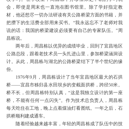
会，即使是周末也一直泡在图书馆里。除了学好指定教
材，他还想尽一切办法研读有关公路桥梁方面的书籍，并
把攒下的生活费全部用来买书。“我永远忘不了老师对我
说的话：我国的桥梁建设必须要有自己的专家队伍。”周
昌栋说。
两年后，周昌栋以优异的成绩毕业，回到了宜昌地区
公路总段，跟着老技术员一头扎进山里，参加桥梁涵洞设
计。从此，周昌栋与湖北的公路桥梁结下了半个世纪的缘
份。
1976年9月，周昌栋设计了当年宜昌地区最大的石拱
桥——宜昌市秭归县水田坝乡的变截面拱桥，跨径50米。
桥不长，但周昌栋特别认真，“这是我独立设计的第一座
桥，不能有任何一点闪失”。作为技术总负责人，周昌栋
每天吃住在工地，晚上点着煤油灯看图纸。一年之后，石
拱桥顺利建成通车。
随着经验越来越丰富，年轻的周昌栋成了队伍中的技