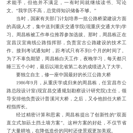
术能手，但他并不满足，一有时间就继续读书、写论
文。“我学历不高，总觉得知识储备不够。”
当时，国家有关部门计划培养一批公路桥梁建设方面
的高级人才，集中送到重庆交通学院(现重庆交通大学)学
习。周昌栋被工作单位推荐参加选拔。那时，周昌栋正在
宜昌汉宜南线公路指挥部，负责宜古公路建设的技术工
作。接到考试通知时，距考试只有不到1个月的时间了。
为了不辜负期望，周昌栋白天工作，夜晚学习，每天都只
睡三五个小时，最后以湖北省第二名的成绩进入了大学。
要独立自主，修一座中国最好的长江公路大桥
1986年9月，从重庆学成归来的周昌栋，任宜昌市公
路总段设计室(现宜昌交通规划勘察设计研究院)主任，领
导安排他负责设计普溪河大桥，之后，又令他担任大桥工
程指挥长。
经过精密计算和思索，周昌栋提出了创新性的“双面
直立式加筯土挡土墙方案”。这种方案的好处，不仅节省
了大量耕地，在降低造价的同时还使景观更加美观。