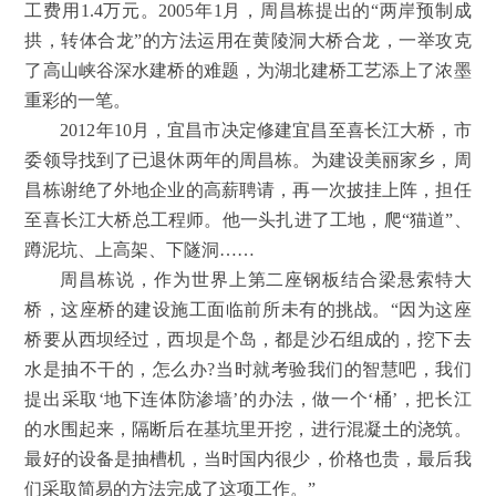
工费用1.4万元。2005年1月，周昌栋提出的“两岸预制成
拱，转体合龙”的方法运用在黄陵洞大桥合龙，一举攻克
了高山峡谷深水建桥的难题，为湖北建桥工艺添上了浓墨
重彩的一笔。
2012年10月，宜昌市决定修建宜昌至喜长江大桥，市
委领导找到了已退休两年的周昌栋。为建设美丽家乡，周
昌栋谢绝了外地企业的高薪聘请，再一次披挂上阵，担任
至喜长江大桥总工程师。他一头扎进了工地，爬“猫道”、
蹲泥坑、上高架、下隧洞……
周昌栋说，作为世界上第二座钢板结合梁悬索特大
桥，这座桥的建设施工面临前所未有的挑战。“因为这座
桥要从西坝经过，西坝是个岛，都是沙石组成的，挖下去
水是抽不干的，怎么办?当时就考验我们的智慧吧，我们
提出采取‘地下连体防渗墙’的办法，做一个‘桶’，把长江
的水围起来，隔断后在基坑里开挖，进行混凝土的浇筑。
最好的设备是抽槽机，当时国内很少，价格也贵，最后我
们采取简易的方法完成了这项工作。”