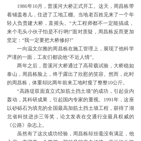
1986年10月，普溪河大桥正式开工。这天，周昌栋带
着铺盖卷儿，住进了工地工棚。当地老百姓见来了一个年
轻人负责建大桥，直摇头。“大工程师都不一定能搞成，
来个毛头小伙子怕是不行哟!”面对质疑，周昌栋反而更加
坚定：“我一定要把大桥修好!”
一向温文尔雅的周昌栋在施工管理上，展现了他科学
严谨的一面，工友们都说他“不近人情”。
两年之后，普溪河大桥通过了高荷载试验，大桥稳如
泰山，周昌栋脸上，终于露出了欣慰的笑容。然而，此时
的周昌栋，体重却比两年前来工地时瘦了整整10公斤。
“高路堤双面直立式加筋土挡土墙”的成功，引起业内
轰动，其科研成果，引起国内专家的重视。1991年，这座
以砂砾石为填充的全国最高加筋土挡土墙工程，获得了湖
北省科技进步三等奖，论文发表在交通行业最具权威的
《公路》杂志上。
虽然有了这次成功经验，周昌栋却丝毫没有满足，他