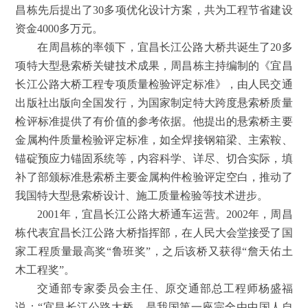
昌栋先后提出了30多项优化设计方案，共为工程节省建设
资金4000多万元。
在周昌栋的率领下，宜昌长江公路大桥共诞生了20多
项特大型悬索桥关键技术成果，周昌栋主持编制的《宜昌
长江公路大桥工程专项质量检验评定标准》，由人民交通
出版社出版向全国发行，为国家制定特大跨度悬索桥质量
检评标准提供了有价值的参考依据。他提出的悬索桥主要
金属构件质量检验评定标准，如全焊接钢箱梁、主索鞍、
锚碇预应力锚固系统等，内容科学、详尽、切合实际，填
补了部颁标准悬索桥主要金属构件检验评定空白，推动了
我国特大型悬索桥设计、施工质量检验等技术进步。
2001年，宜昌长江公路大桥通车运营。2002年，周昌
栋代表宜昌长江公路大桥指挥部，在人民大会堂接受了国
家工程质量最高奖“鲁班奖”，之后该桥又获得“詹天佑土
木工程奖”。
交通部专家委员会主任、原交通部总工程师杨盛福
说：“宜昌长江公路大桥，是我国第一座完全由中国人自