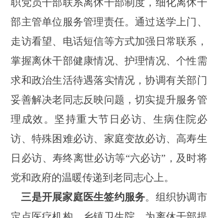
职党员干部联系离休干部制度，细化离休干
部主管单位服务管理责任。通过送学上门、
走访看望、电话短信等方式加强日常联系，
掌握离休干部健康情况、护理情况、个性需
求和政治生活待遇落实情况，
协调有关部门
妥善解决老同志反映问题，切实提升服务
管
理
成效。坚持重大节日
必访
、生病住院
必
访
、特殊困难
必访
、家庭变故
必访
、高寿生
日
必访
、寿终离世
必访
等
“六必访”，及时将
党和政府的温暖传递到老同志心上。
三是开展家庭医生签约服务
。
组织协调市
定点医疗机构、乡镇卫生院，为离休干部提