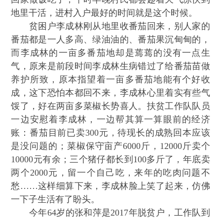
地里干活，进村入户最好的时间就是这个时候。
贫困户李成林刚从地里收番茄回来，别人家的
番茄都是一人多高、绿油油的、番茄果沉甸甸的，
而李成林的一亩多番茄地却是蔫蔫的没有一点生
气，原来是前段时间李成林生病错过了给番茄苗做
养护所致，原本指望着一亩多番茄地能有个好收
成，这下恐怕本都回不来，李成林心里着实有些气
馁了，好在两亩多菜椒长势喜人。扶贫工作队队员
一边安慰着李成林，一边帮其算一算眼前的经济
账：番茄目前已卖300元，待现长的成熟回本应该
是没问题的；菜椒保守亩产6000斤，12000斤卖个
10000元有余；三个猪仔都长到100多斤了，年底卖
两个2000元，留一个自己吃，来年的吃肉问题不
愁……这样细算下来，李成林脸上笑了起来，仿佛
一下子生活有了盼头。
今年64岁的张和萍是2017年脱贫户，工作队到