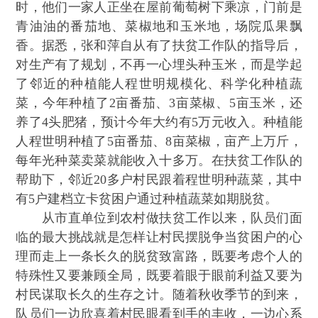
时，他们一家人正坐在屋前葡萄树下乘凉，门前是
青油油的番茄地、菜椒地和玉米地，场院瓜果飘
香。据悉，张和萍自从有了扶贫工作队的指导后，
对生产有了规划，不再一心埋头种玉米，而是学起
了邻近的种植能人程世明规模化、科学化种植蔬
菜，今年种植了2亩番茄、3亩菜椒、5亩玉米，还
养了4头肥猪，预计今年大约有5万元收入。种植能
人程世明种植了5亩番茄、8亩菜椒，亩产上万斤，
每年光种菜卖菜就能收入十多万。在扶贫工作队的
帮助下，邻近20多户村民跟着程世明种蔬菜，其中
有5户建档立卡贫困户通过种植蔬菜如期脱贫。
从市直单位到农村做扶贫工作以来，队员们面
临的最大挑战就是怎样让村民摆脱争当贫困户的心
理而走上一条长久的脱贫致富路，既要考虑个人的
特殊性又要兼顾全局，既要着眼于眼前利益又要为
村民谋取长久的生存之计。随着秋收季节的到来，
队员们一边欣喜着村民眼看到手的丰收，一边心系