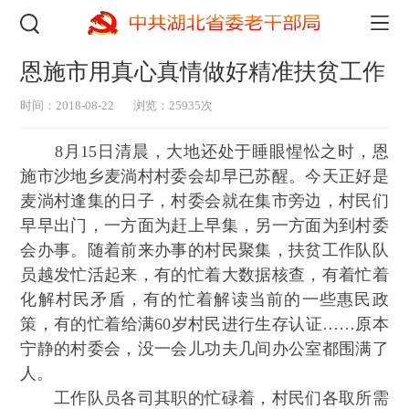
恩施市用真心真情做好精准扶贫工作
时间：2018-08-22
浏览：25935次
8月15日清晨，大地还处于睡眼惺忪之时，恩
施市沙地乡麦淌村村委会却早已苏醒。今天正好是
麦淌村逢集的日子，村委会就在集市旁边，村民们
早早出门，一方面为赶上早集，另一方面为到村委
会办事。随着前来办事的村民聚集，扶贫工作队队
员越发忙活起来，有的忙着大数据核查，有着忙着
化解村民矛盾，有的忙着解读当前的一些惠民政
策，有的忙着给满60岁村民进行生存认证……原本
宁静的村委会，没一会儿功夫几间办公室都围满了
人。
工作队员各司其职的忙碌着，村民们各取所需