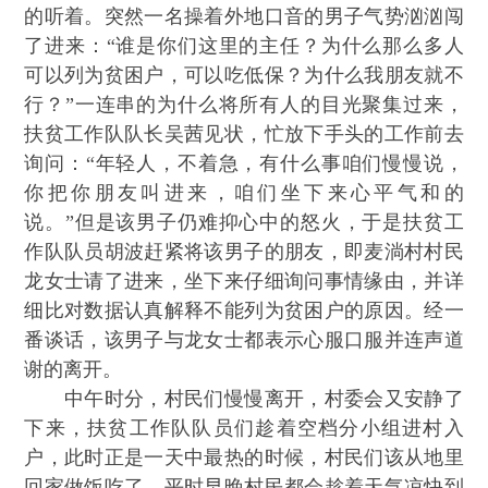
的听着。突然一名操着外地口音的男子气势汹汹闯
了进来：“谁是你们这里的主任？为什么那么多人
可以列为贫困户，可以吃低保？为什么我朋友就不
行？”一连串的为什么将所有人的目光聚集过来，
扶贫工作队队长吴茜见状，忙放下手头的工作前去
询问：“年轻人，不着急，有什么事咱们慢慢说，
你把你朋友叫进来，咱们坐下来心平气和的
说。”但是该男子仍难抑心中的怒火，于是扶贫工
作队队员胡波赶紧将该男子的朋友，即麦淌村村民
龙女士请了进来，坐下来仔细询问事情缘由，并详
细比对数据认真解释不能列为贫困户的原因。经一
番谈话，该男子与龙女士都表示心服口服并连声道
谢的离开。
中午时分，村民们慢慢离开，村委会又安静了
下来，扶贫工作队队员们趁着空档分小组进村入
户，此时正是一天中最热的时候，村民们该从地里
回家做饭吃了，平时早晚村民都会趁着天气凉快到